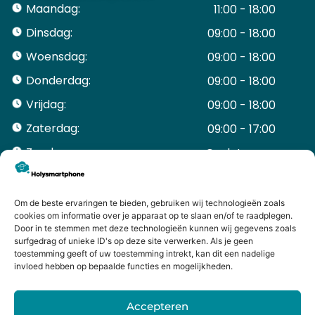
Maandag:
11:00 - 18:00
Dinsdag:
09:00 - 18:00
Woensdag:
09:00 - 18:00
Donderdag:
09:00 - 18:00
Vrijdag:
09:00 - 18:00
Zaterdag:
09:00 - 17:00
Zondag:
Gesloten ​ ​ ​ ​ ​ ​ ​
ACCOUNT
Mijn Account
Om de beste ervaringen te bieden, gebruiken wij technologieën zoals
Bestellingen
cookies om informatie over je apparaat op te slaan en/of te raadplegen.
Door in te stemmen met deze technologieën kunnen wij gegevens zoals
Mijn winkelwagen
surfgedrag of unieke ID's op deze site verwerken. Als je geen
HANDIGE LINKS
toestemming geeft of uw toestemming intrekt, kan dit een nadelige
Levering en retourneren
invloed hebben op bepaalde functies en mogelijkheden.
Garantie
Contact
Accepteren