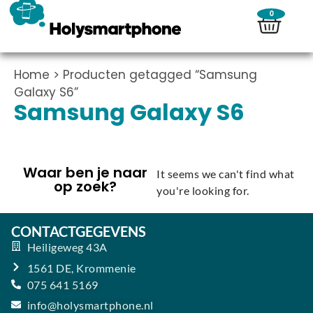
0
Home
> Producten getagged “Samsung
Galaxy S6”
Samsung Galaxy S6
Waar ben je naar
It seems we can't find what
op zoek?
you're looking for.
CONTACTGEGEVENS
Heiligeweg 43A
1561 DE, Krommenie
075 641 5169
info@holysmartphone.nl