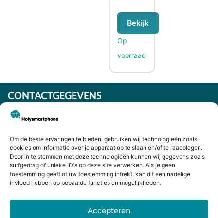
Bekijk
CONTACTGEGEVENS
Heiligeweg 43A
1561 DE, Krommenie
075 641 5169
Om de beste ervaringen te bieden, gebruiken wij technologieën zoals
info@holysmartphone.nl
cookies om informatie over je apparaat op te slaan en/of te raadplegen.
Maandag:
Door in te stemmen met deze technologieën kunnen wij gegevens zoals
11:00 - 18:00
surfgedrag of unieke ID's op deze site verwerken. Als je geen
Dinsdag:
09:00 - 18:00
toestemming geeft of uw toestemming intrekt, kan dit een nadelige
invloed hebben op bepaalde functies en mogelijkheden.
Woensdag:
09:00 - 18:00
Donderdag:
09:00 - 18:00
Accepteren