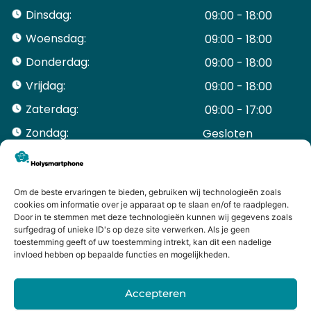
Dinsdag:
09:00 - 18:00
Woensdag:
09:00 - 18:00
Donderdag:
09:00 - 18:00
Vrijdag:
09:00 - 18:00
Zaterdag:
09:00 - 17:00
Zondag:
Gesloten ​ ​ ​ ​ ​ ​ ​
ACCOUNT
Mijn Account
Bestellingen
Om de beste ervaringen te bieden, gebruiken wij technologieën zoals
cookies om informatie over je apparaat op te slaan en/of te raadplegen.
Mijn winkelwagen
Door in te stemmen met deze technologieën kunnen wij gegevens zoals
HANDIGE LINKS
surfgedrag of unieke ID's op deze site verwerken. Als je geen
Levering en retourneren
toestemming geeft of uw toestemming intrekt, kan dit een nadelige
invloed hebben op bepaalde functies en mogelijkheden.
Garantie
Contact
Accepteren
iPhone laten maken