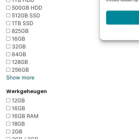
1TB HDD
invloed hebben op 
500GB HDD
512GB SSD
1TB SSD
825GB
16GB
32GB
64GB
128GB
256GB
Show more
Werkgeheugen
12GB
16GB
16GB RAM
18GB
2GB