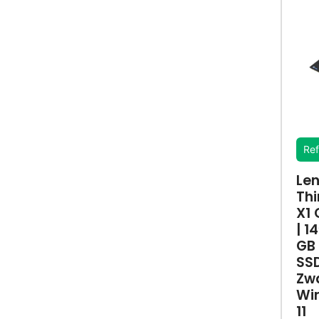
Ref
Le
Th
X1
| 14
GB 
SSD
Zw
Wi
11