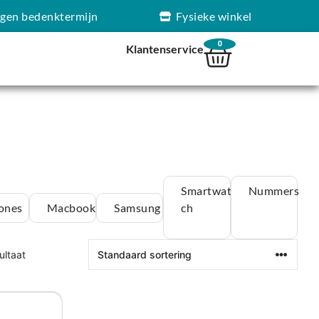
agen bedenktermijn
Fysieke winkel
0
Klantenservice
Smartwat
Nummers
ones
Macbook
Samsung
ch
ultaat