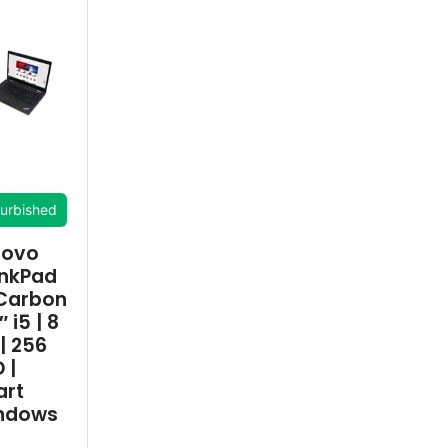
urbished
novo
inkPad
 Carbon
″ i5 | 8
| 256
 |
art
ndows