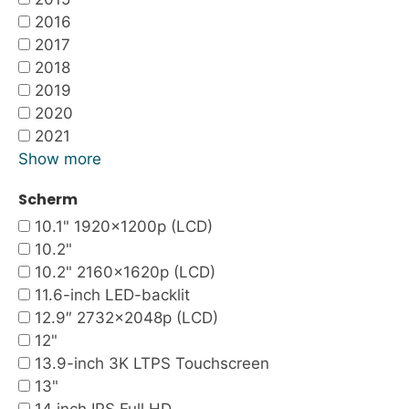
2016
2017
2018
2019
2020
2021
Show more
Scherm
10.1" 1920x1200p (LCD)
10.2"
10.2" 2160x1620p (LCD)
11.6-inch LED-backlit
12.9″ 2732×2048p (LCD)
12"
13.9-inch 3K LTPS Touchscreen
13"