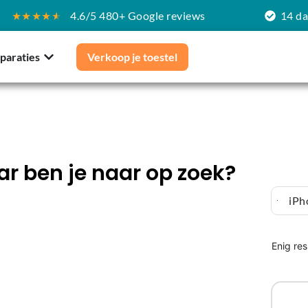
★★★★
★
4.6/5 480+ Google reviews
14 d
paraties
Verkoop je toestel
r ben je naar op zoek?
iPh
Enig res