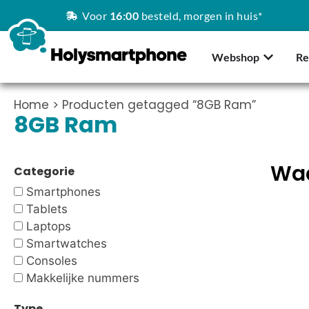
Voor
16:00
besteld, morgen in huis*
Webshop
Re
Home
> Producten getagged “8GB Ram”
8GB Ram
Waa
Categorie
Smartphones
Tablets
Laptops
Smartwatches
Consoles
Makkelijke nummers
Type