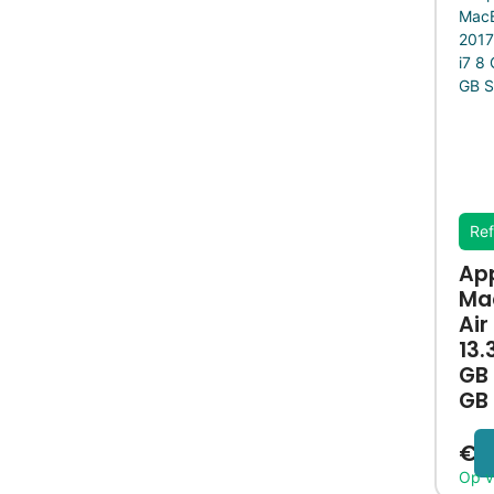
Ref
Ap
Ma
Air
13.3
GB 
GB
€
2