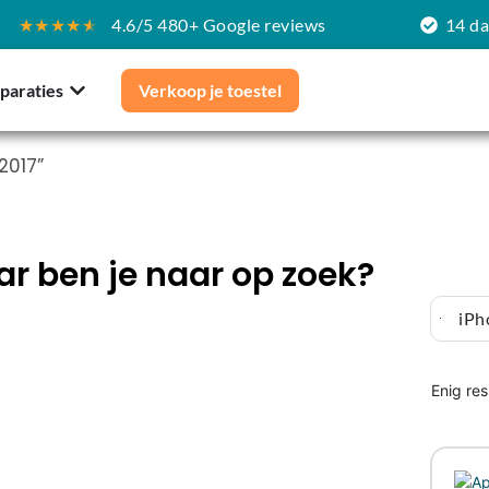
★★★★
★
4.6/5 480+ Google reviews
14 d
paraties
Verkoop je toestel
2017”
r ben je naar op zoek?
iPh
Enig res