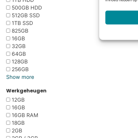
1TB HDD
invloed hebben op 
500GB HDD
512GB SSD
1TB SSD
825GB
16GB
32GB
64GB
128GB
256GB
Show more
Werkgeheugen
12GB
16GB
16GB RAM
18GB
2GB