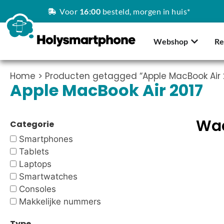
Voor
16:00
besteld, morgen in huis*
Webshop
Re
Home
> Producten getagged “Apple MacBook Air 
Apple MacBook Air 2017
Waa
Categorie
Smartphones
Tablets
Laptops
Smartwatches
Consoles
Makkelijke nummers
Type