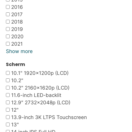
2016
2017
2018
2019
2020
2021
Show more
Scherm
10.1" 1920x1200p (LCD)
10.2"
10.2" 2160x1620p (LCD)
11.6-inch LED-backlit
12.9″ 2732×2048p (LCD)
12"
13.9-inch 3K LTPS Touchscreen
13"