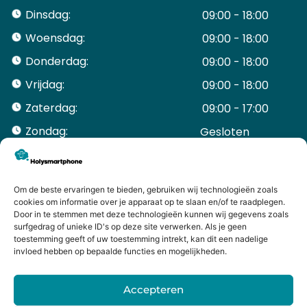
Dinsdag:
09:00 - 18:00
Woensdag:
09:00 - 18:00
Donderdag:
09:00 - 18:00
Vrijdag:
09:00 - 18:00
Zaterdag:
09:00 - 17:00
Zondag:
Gesloten ​ ​ ​ ​ ​ ​ ​
ACCOUNT
Mijn Account
Bestellingen
Om de beste ervaringen te bieden, gebruiken wij technologieën zoals
cookies om informatie over je apparaat op te slaan en/of te raadplegen.
Mijn winkelwagen
Door in te stemmen met deze technologieën kunnen wij gegevens zoals
HANDIGE LINKS
surfgedrag of unieke ID's op deze site verwerken. Als je geen
Levering en retourneren
toestemming geeft of uw toestemming intrekt, kan dit een nadelige
invloed hebben op bepaalde functies en mogelijkheden.
Garantie
Contact
Accepteren
iPhone laten maken