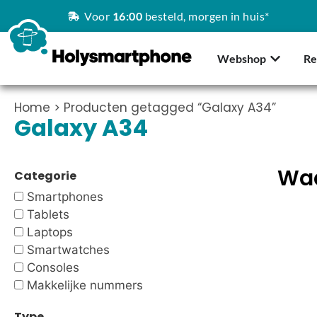
Voor
16:00
besteld, morgen in huis*
Webshop
Re
Home
> Producten getagged “Galaxy A34”
Galaxy A34
Waa
Categorie
Smartphones
Tablets
Laptops
Smartwatches
Consoles
Makkelijke nummers
Type