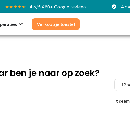
★★★★
★
4.6/5 480+ Google reviews
14 d
paraties
Verkoop je toestel
r ben je naar op zoek?
iPh
It seem