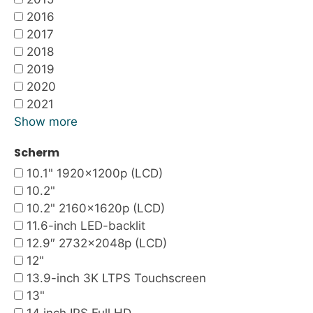
2016
2017
2018
2019
2020
2021
Show more
Scherm
10.1" 1920x1200p (LCD)
10.2"
10.2" 2160x1620p (LCD)
11.6-inch LED-backlit
12.9″ 2732×2048p (LCD)
12"
13.9-inch 3K LTPS Touchscreen
13"