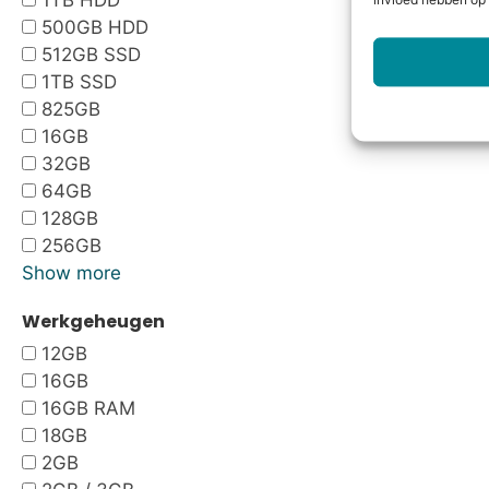
1TB HDD
invloed hebben op 
500GB HDD
512GB SSD
1TB SSD
825GB
16GB
32GB
64GB
128GB
256GB
Show more
Werkgeheugen
12GB
16GB
16GB RAM
18GB
2GB