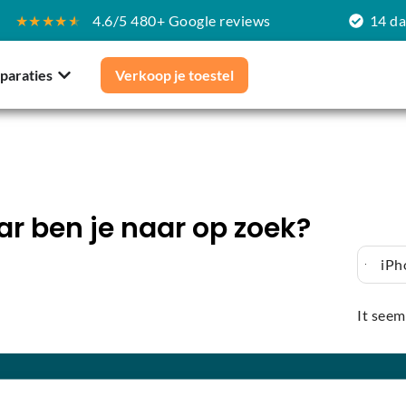
★★★★
★
4.6/5 480+ Google reviews
14 d
paraties
Verkoop je toestel
r ben je naar op zoek?
iPh
It seem