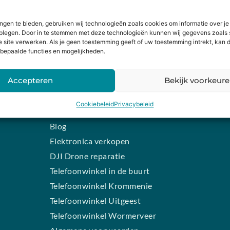
HANDIGE LINKS
SCHRIJF J
Levering en retourneren
Wil je op de h
ngen te bieden, gebruiken wij technologieën zoals cookies om informatie over je
dplegen. Door in te stemmen met deze technologieën kunnen wij gegevens zoals 
Schrijf je dan 
Garantie
e site verwerken. Als je geen toestemming geeft of uw toestemming intrekt, kan d
bepaalde functies en mogelijkheden.
n
Contact
iPhone laten maken
Accepteren
Bekijk voorkeur
Samsung smartphone laten
INSCHR
maken
Alternative:
Cookiebeleid
Privacybeleid
Wertgarantie
Blog
Elektronica verkopen
DJI Drone reparatie
Telefoonwinkel in de buurt
Telefoonwinkel Krommenie
Telefoonwinkel Uitgeest
Telefoonwinkel Wormerveer