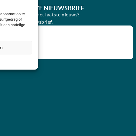
E IN VOOR ONZE NIEUWSBRIEF
oogte blijven van het laatste nieuws?
 apparaat op te
surfgedrag of
in voor onze nieuwsbrief.
it een nadelige
en
IJVEN