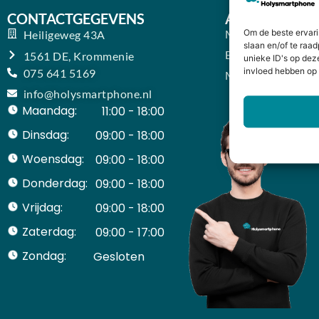
CONTACTGEGEVENS
ACCOUNT
Mijn Account
Om de beste ervari
Heiligeweg 43A
slaan en/of te raa
Bestellingen
1561 DE, Krommenie
unieke ID's op dez
invloed hebben op 
075 641 5169
Mijn winkelwage
info@holysmartphone.nl
Maandag:
11:00 - 18:00
Dinsdag:
09:00 - 18:00
Woensdag:
09:00 - 18:00
Donderdag:
09:00 - 18:00
Vrijdag:
09:00 - 18:00
Zaterdag:
09:00 - 17:00
Zondag:
Gesloten ​ ​ ​ ​ ​ ​ ​